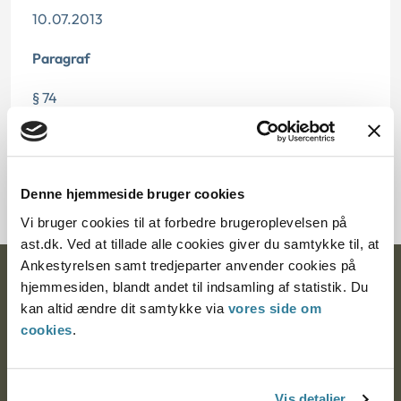
10.07.2013
Paragraf
§ 74
Journalnummer
2000138-04
Denne hjemmeside bruger cookies
Vi bruger cookies til at forbedre brugeroplevelsen på
ast.dk. Ved at tillade alle cookies giver du samtykke til, at
Ankestyrelsen samt tredjeparter anvender cookies på
Ankestyrelsen
hjemmesiden, blandt andet til indsamling af statistik. Du
kan altid ændre dit samtykke via
vores side om
Postadresse:
cookies
.
Nytorv 7, 2. sal
9000 Aalborg
Vis detaljer