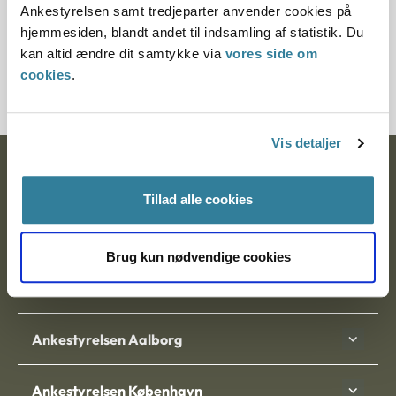
Ankestyrelsen samt tredjeparter anvender cookies på
Journalnummer
hjemmesiden, blandt andet til indsamling af statistik. Du
kan altid ændre dit samtykke via
vores side om
2000585-03
cookies
.
Vis detaljer
Ankestyrelsen
Tillad alle cookies
Postadresse:
Nytorv 7, 2. sal
Brug kun nødvendige cookies
9000 Aalborg
Ankestyrelsen Aalborg
Ankestyrelsen København