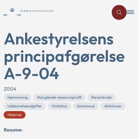
Ankestyrelsens
principafgørelse
A-9-04
2004
Hjemvisning
Manglende ressourceprofil
Personkreds
Uddannelsesudgifter
Visitation
Kommunal
Aktivloven
Historisk
Resume: