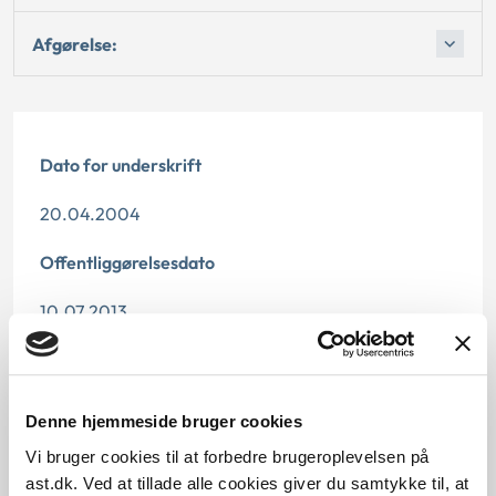
Afgørelse:
Dato for underskrift
20.04.2004
Offentliggørelsesdato
10.07.2013
Denne principafgørelse er kasseret den 19. juni 2019,
da der er kommet nye regler på området.
Denne hjemmeside bruger cookies
Paragraf
Vi bruger cookies til at forbedre brugeroplevelsen på
§ 2 § 63 § 46
ast.dk. Ved at tillade alle cookies giver du samtykke til, at