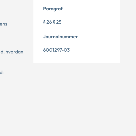
Paragraf
§ 26 § 25
tens
Journalnummer
6001297-03
ed, hvordan
d i