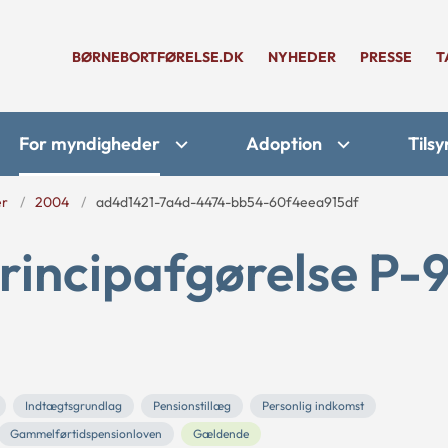
BØRNEBORTFØRELSE.DK
NYHEDER
PRESSE
T
For myndigheder
Adoption
Tilsy
er
2004
ad4d1421-7a4d-4474-bb54-60f4eea915df
rincipafgørelse P-
Indtægtsgrundlag
Pensionstillæg
Personlig indkomst
Gammelførtidspensionloven
Gældende