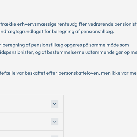
 fratrække erhvervsmæssige renteudgifter vedrørende pensionis
indtægtsgrundlaget for beregning af pensionstillæg.
or beregning af pensionstillæg opgøres på samme måde som
ørtidspensionister, og at bestemmelserne udtømmende gør op m
efælle var beskattet efter personskatteloven, men ikke var me