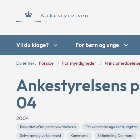
Vil du klage?
For børn og unge
Du er her:
Forside
For myndigheder
Principmeddelels
Ankestyrelsens p
04
2004
Beskattet efter personskatteloven
Erhvervsmæssige renteudgifter
Selvstændig virksomhed
Kommunal
Udbetaling Danmark