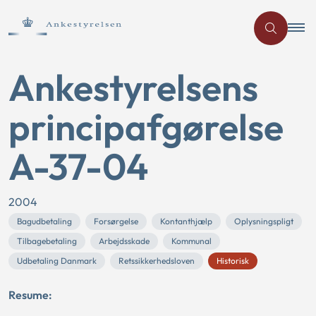
Ankestyrelsens
principafgørelse
A-37-04
2004
Bagudbetaling
Forsørgelse
Kontanthjælp
Oplysningspligt
Tilbagebetaling
Arbejdsskade
Kommunal
Udbetaling Danmark
Retssikkerhedsloven
Historisk
Resume: