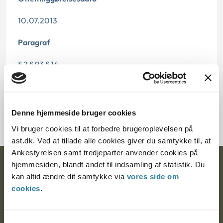
10.07.2013
Paragraf
§ 2 § 93 § 14
Journalnummer
2000283-03
Denne hjemmeside bruger cookies
Vi bruger cookies til at forbedre brugeroplevelsen på
ast.dk. Ved at tillade alle cookies giver du samtykke til, at
Ankestyrelsen samt tredjeparter anvender cookies på
hjemmesiden, blandt andet til indsamling af statistik. Du
Ankestyrelsen
kan altid ændre dit samtykke via
vores side om
Postadresse:
cookies
.
Nytorv 7, 2. sal
9000 Aalborg