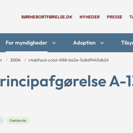
BØRNEBORTFØRELSE.DK
NYHEDER
PRESSE
T
For myndigheder
Adoption
Tilsy
er
2004
c4abfacd-cc6d-4188-ba2e-5a8d9443db26
rincipafgørelse A-1
n
Gældende