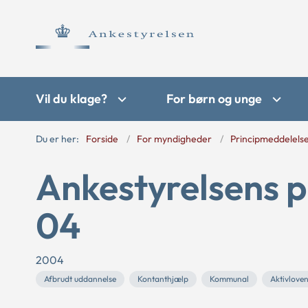
Vil du klage?
For børn og unge
Du er her:
Forside
For myndigheder
Principmeddelels
Ankestyrelsens p
04
2004
Afbrudt uddannelse
Kontanthjælp
Kommunal
Aktivlove