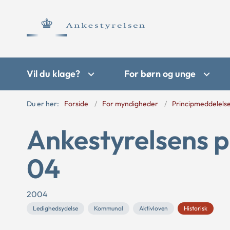
Vil du klage?
For børn og unge
Du er her:
Forside
For myndigheder
Principmeddelels
Ankestyrelsens p
04
2004
Ledighedsydelse
Kommunal
Aktivloven
Historisk