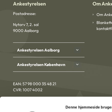
Ankestyrelsen
Om Anke
Postadresse:
Om Anke
Blankett
Nytorv 7, 2. sal
kontakt
9000 Aalborg
Ankestyrelsen Aalborg
Ankestyrelsen København
EAN: 57 98 000 35 48 21
CVR: 1007 4002
Denne hjemmeside bruger