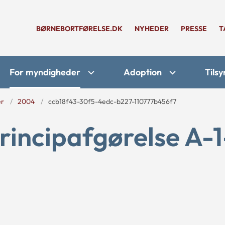
BØRNEBORTFØRELSE.DK
NYHEDER
PRESSE
T
For myndigheder
Adoption
Tilsy
er
2004
ccb18f43-30f5-4edc-b227-110777b456f7
rincipafgørelse A-1