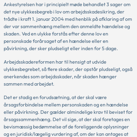
Ankestyrelsen har i principielt møde behandlet 3 sager om
det nye ulykkesbegreb i lov om arbejdsskadesikring, der
trådte i kraft 1. januar 2004 med henblik på afklaring af om
der var sammenhæng mellem den anmeldte hændelse og
skaden. Ved en ulykke forstås efter denne lov en
personskade forårsaget af en hændelse eller en
påvirkning, der sker pludseligt eller inden for 5 dage.
Arbejdsskadereformen har til hensigt at udvide
ulykkesbegrebet, så flere skader, der opstår pludseligt, også
anerkendes som arbejdsskader, når skaden hænger
sammen med arbejdet.
Det er stadig en forudsætning, at der skal være
årsagsforbindelse mellem personskaden og en hændelse
eller påvirkning. Der gælder almindelige krav til beviset for
årsagssammenhæng. Det vil sige, at der skal foretages en
bevismæssig bedømmelse af de foreliggende oplysninger
og en juridisk/lægelig vurdering af, om der kan antages at