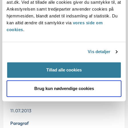
ast.dk. Ved at tillade alle cookies giver du samtykke til, at
Afgørelse:
Ankestyrelsen samt tredjeparter anvender cookies på
hjemmesiden, blandt andet til indsamling af statistik. Du
kan altid ændre dit samtykke via
vores side om
Afgørelse:
cookies
.
Afgørelse:
Vis detaljer
Tillad alle cookies
Dato for underskrift
23.12.2004
Brug kun nødvendige cookies
Offentliggørelsesdato
11.07.2013
Paragraf