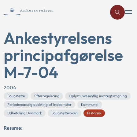
Ankestyrelsens
principafgørelse
M-7-04
2004
Boligstøtte
Efterregulering
Oplyst uvæsentlig indtægtsstigning
Periodemæssig opdeling af indkomster
Kommunal
Udbetaling Danmark
Boligstøtteloven
Historisk
Resume: