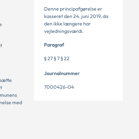
Denne principafgørelse er
kasseret den 24. juni 2019, da
den ikke længere har
e
vejledningsværdi.
Paragraf
t
§ 27 § 7 § 22
Journalnummer
ksætte
7000426-04
t
ommunens
mmelse med