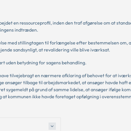
ejdet en ressourceprofil, inden den traf afgørelse om at stands
ingens indtræden.
lse med stillingtagen til forlængelse efter bestemmelsen om, a
nde sandsynligt, at revalidering ville blive iværksat.
art uden betydning for sagens behandling.
 have tilvejebragt en nærmere afklaring af behovet for at ivær
nge ansøger tilbage til arbejdsmarkedet, at ansøger havde haft e
ret sygemeldt på grund af samme lidelse, at ansøger ifølge k
 og at kommunen ikke havde foretaget opfølgning i overensste