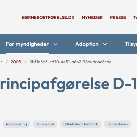
BØRNEBORTFØRELSE.DK
NYHEDER
PRESSE
T
For myndigheder
Adoption
Tilsy
er
2005
0bf1e5a3-cd70-4e51-a6b2-38deda4c8cde
rincipafgørelse D-
Revalidering
Kommunal
Udbetaling Danmark
Barselsloven