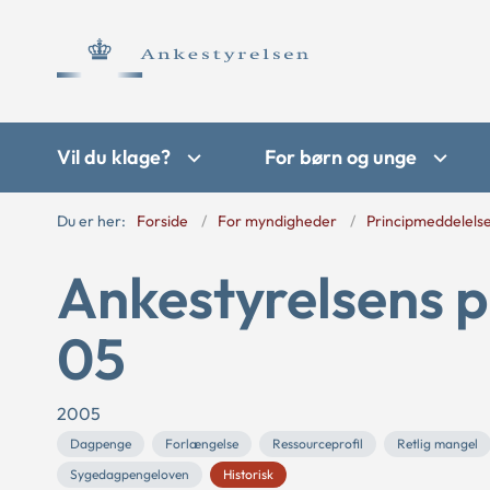
Vil du klage?
For børn og unge
Du er her:
Forside
For myndigheder
Principmeddelels
Ankestyrelsens p
05
2005
Dagpenge
Forlængelse
Ressourceprofil
Retlig mangel
Sygedagpengeloven
Historisk