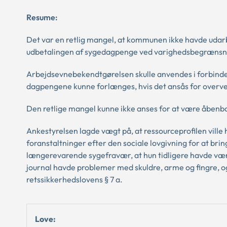
Resume:
Det var en retlig mangel, at kommunen ikke havde udarb
udbetalingen af sygedagpenge ved varighedsbegrænsn
Arbejdsevnebekendtgørelsen skulle anvendes i forbinde
dagpengene kunne forlænges, hvis det ansås for overveje
Den retlige mangel kunne ikke anses for at være åbenb
Ankestyrelsen lagde vægt på, at ressourceprofilen ville
foranstaltninger efter den sociale lovgivning for at bri
længerevarende sygefravær, at hun tidligere havde væ
journal havde problemer med skuldre, arme og fingre,
retssikkerhedslovens § 7 a.
Love: