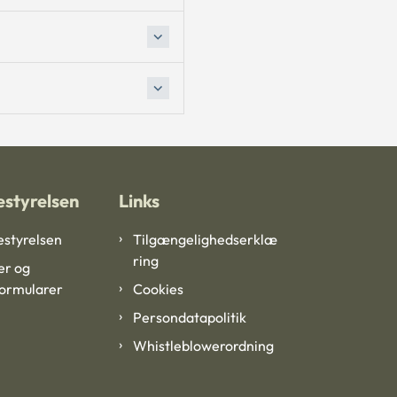
styrelsen
Links
styrelsen
Tilgængelighedserklæ
ring
er og
formularer
Cookies
Persondatapolitik
Whistleblowerordning