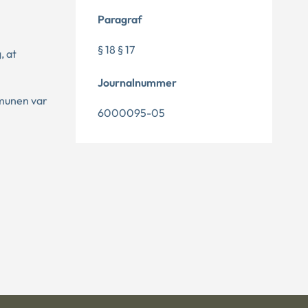
Paragraf
§ 18 § 17
, at
Journalnummer
mmunen var
6000095-05