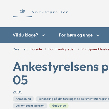
Vil du klage?
For børn og unge
Du er her:
Forside
For myndigheder
Principmeddelels
Ankestyrelsens p
05
2005
Anmodning
Behandling på det foreliggende dokumentationsgrun
Lov om social pension
Gældende