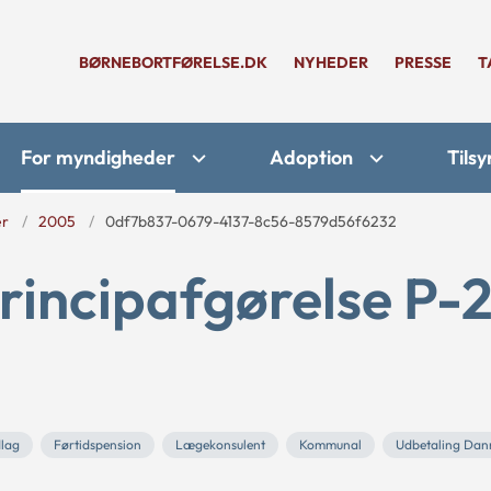
BØRNEBORTFØRELSE.DK
NYHEDER
PRESSE
T
For myndigheder
Adoption
Tilsy
er
2005
0df7b837-0679-4137-8c56-8579d56f6232
rincipafgørelse P-
dlag
Førtidspension
Lægekonsulent
Kommunal
Udbetaling Da