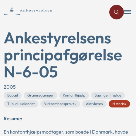
Ankestyrelsens
principafgørelse
N-6-05
2005
Bopæl
Grænsegænger
Kontanthjælp
Særlige tilfælde
Tilbud i udlandet
Virksomhedspraktik
Aktivloven
Historisk
Resume:
En kontanthjælpsmodtager, som boede i Danmark, havde