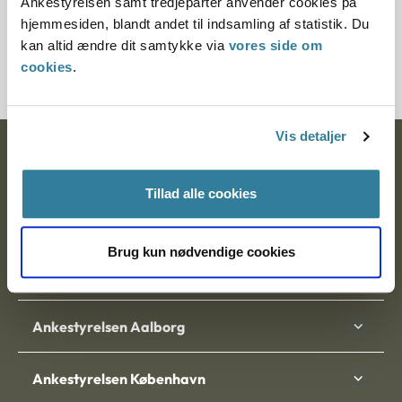
Ankestyrelsen samt tredjeparter anvender cookies på
Journalnummer
hjemmesiden, blandt andet til indsamling af statistik. Du
kan altid ændre dit samtykke via
vores side om
7000168-05
cookies
.
Vis detaljer
Ankestyrelsen
Tillad alle cookies
Postadresse:
Nytorv 7, 2. sal
Brug kun nødvendige cookies
9000 Aalborg
Ankestyrelsen Aalborg
Ankestyrelsen København