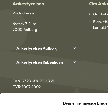
Ankestyrelsen
Om Anke
Postadresse:
Om Anke
Blankett
Nytorv 7, 2. sal
kontakt
9000 Aalborg
Ankestyrelsen Aalborg
Ankestyrelsen København
EAN: 57 98 000 35 48 21
CVR: 1007 4002
Denne hjemmeside bruger