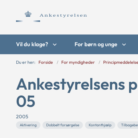
Vil du klage?
For børn og unge
Du er her:
Forside
For myndigheder
Principmeddelels
Ankestyrelsens p
05
2005
Aktivering
Dobbelt forsørgelse
Kontanthjælp
Tilbagebe