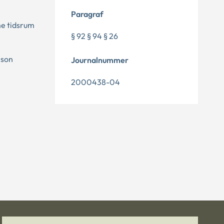
Paragraf
me tidsrum
§ 92 § 94 § 26
rson
Journalnummer
2000438-04