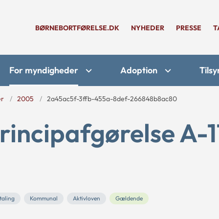
BØRNEBORTFØRELSE.DK
NYHEDER
PRESSE
T
For myndigheder
Adoption
Tilsy
er
2005
2a45ac5f-3ffb-455a-8def-266848b8ac80
rincipafgørelse A-1
taling
Kommunal
Aktivloven
Gældende