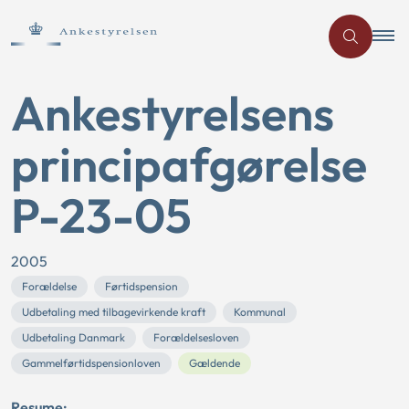
Ankestyrelsens
principafgørelse
P-23-05
2005
Forældelse
Førtidspension
Udbetaling med tilbagevirkende kraft
Kommunal
Udbetaling Danmark
Forældelsesloven
Gammelførtidspensionloven
Gældende
Resume: