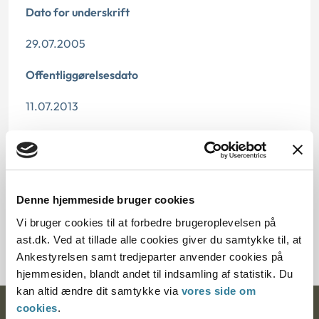
Dato for underskrift
29.07.2005
Offentliggørelsesdato
11.07.2013
Paragraf
§ 2 § 14 § 1
Denne hjemmeside bruger cookies
Journalnummer
Vi bruger cookies til at forbedre brugeroplevelsen på
6000133-05
ast.dk. Ved at tillade alle cookies giver du samtykke til, at
Ankestyrelsen samt tredjeparter anvender cookies på
hjemmesiden, blandt andet til indsamling af statistik. Du
kan altid ændre dit samtykke via
vores side om
cookies
.
Ankestyrelsen