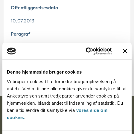
Offentliggørelsesdato
10.07.2013
Paragraf
§ 16 § 40 § 83
Journalnummer
Denne hjemmeside bruger cookies
2000627-04
Vi bruger cookies til at forbedre brugeroplevelsen på
ast.dk. Ved at tillade alle cookies giver du samtykke til, at
Ankestyrelsen samt tredjeparter anvender cookies på
hjemmesiden, blandt andet til indsamling af statistik. Du
Ankestyrelsen
kan altid ændre dit samtykke via
vores side om
cookies
.
Postadresse: