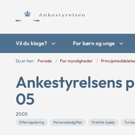
Vil du klage?
For børn og unge
Du er her:
Forside
For myndigheder
Principmeddelels
Ankestyrelsens p
05
2005
Efterregulering
Personaleudgifter
Praktisk hjælp
Tvivls