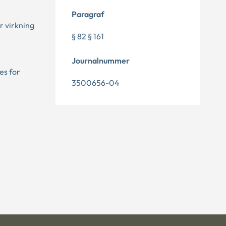
Paragraf
r virkning
§ 82 § 161
Journalnummer
es for
3500656-04