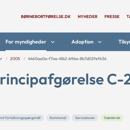
BØRNEBORTFØRELSE.DK
NYHEDER
PRESSE
T
For myndigheder
Adoption
Tilsy
er
2005
4460aa0a-f7aa-41b2-b96a-8b7d02fef636
rincipafgørelse C-
omt fortolkningsspørgsmål
Kommunal
Serviceloven
Gældende