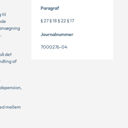
Paragraf
 til
§ 27 § 18 § 22 § 17
ende
 ansøgning
Journalnummer
.
7000276-04
på det
dling af
t
idspension,
ghed mellem