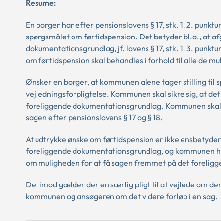
Resume:
En borger har efter pensionslovens § 17, stk. 1, 2. punk
spørgsmålet om førtidspension. Det betyder bl.a., at afg
dokumentationsgrundlag, jf. lovens § 17, stk. 1, 3. pun
om førtidspension skal behandles i forhold til alle de mu
Ønsker en borger, at kommunen alene tager stilling ti
vejledningsforpligtelse. Kommunen skal sikre sig, at de
foreliggende dokumentationsgrundlag. Kommunen skal i 
sagen efter pensionslovens § 17 og § 18.
At udtrykke ønske om førtidspension er ikke ensbetyden
foreliggende dokumentationsgrundlag, og kommunen har ik
om muligheden for at få sagen fremmet på det forelig
Derimod gælder der en særlig pligt til at vejlede om de
kommunen og ansøgeren om det videre forløb i en sag.