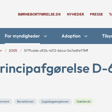
BØRNEBORTFØRELSE.DK
NYHEDER
PRESSE
T
For myndigheder
Adoption
Tilsy
er
2005
5f7fcebb-df2b-4212-b6ca-0a7adfef78ff
rincipafgørelse D-
anmark
Barselsloven
Sygedagpengeloven
Gældende