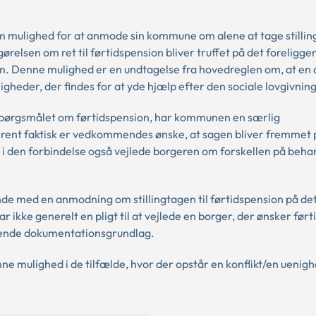
tum mulighed for at anmode sin kommune om alene at tage stilling
ørelsen om ret til førtidspension bliver truffet på det foreligg
ktum. Denne mulighed er en undtagelse fra hovedreglen om, at en
ligheder, der findes for at yde hjælp efter den sociale lovgivning
l spørgsmålet om førtidspension, har kommunen en særlig
t rent faktisk er vedkommendes ønske, at sagen bliver fremmet 
den forbindelse også vejlede borgeren om forskellen på behan
de med en anmodning om stillingtagen til førtidspension på de
ke generelt en pligt til at vejlede en borger, der ønsker ført
gende dokumentationsgrundlag.
nne mulighed i de tilfælde, hvor der opstår en konflikt/en ueni