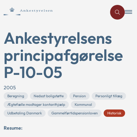
Ankestyrelsens
principafgørelse
P-10-05
2005
Beregning
Nedsat boligstøtte
Pension
Personligt tillæg
Ægtefælle modtager kontanthjælp
Kommunal
Udbetaling Danmark
Gammelførtidspensionloven
Historisk
Resume: