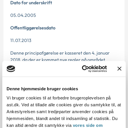
Dato for underskrift
05.04.2005
Offentliggørelsesdato
11.07.2013
Denne principafgørelse er kasseret den 4. januar
2018, da der er kommet nye regler på området.
Paragraf
§ 25b § 25 § 17
Denne hjemmeside bruger cookies
Vi bruger cookies til at forbedre brugeroplevelsen på
Journalnummer
ast.dk. Ved at tillade alle cookies giver du samtykke til, at
6000851-04
Ankestyrelsen samt tredjeparter anvender cookies på
hjemmesiden, blandt andet til indsamling af statistik. Du
kan altid ændre dit samtykke via
vores side om