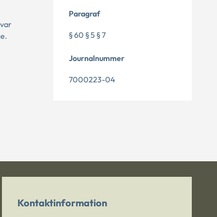
Paragraf
 var
§ 60 § 5 § 7
ge.
Journalnummer
7000223-04
Kontaktinformation