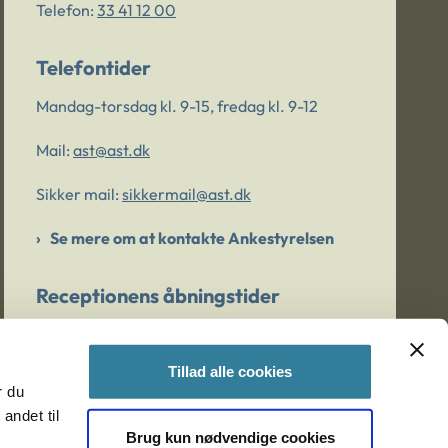
Telefon:
33 41 12 00
Telefontider
Mandag-torsdag kl. 9-15, fredag kl. 9-12
Mail:
ast@ast.dk
Sikker mail:
sikkermail@ast.dk
Se mere om at kontakte Ankestyrelsen
Receptionens åbningstider
Mandag-torsdag kl. 9-15, fredag kl. 9-13
Tillad alle cookies
r du
Er du bekymret for et barn/en ung?
andet til
Brug kun nødvendige cookies