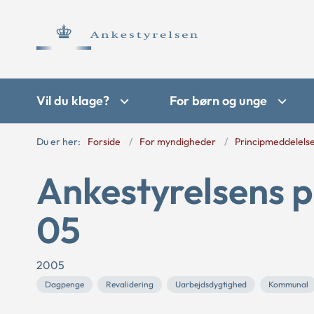
Vil du klage?
For børn og unge
Du er her:
Forside
For myndigheder
Principmeddelels
Ankestyrelsens p
05
2005
Dagpenge
Revalidering
Uarbejdsdygtighed
Kommunal