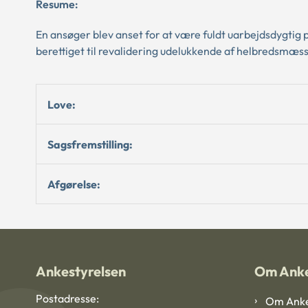
Resume:
En ansøger blev anset for at være fuldt uarbejdsdygtig 
berettiget til revalidering udelukkende af helbredsmæss
Love:
Sagsfremstilling:
Afgørelse:
Ankestyrelsen
Om Anke
Postadresse:
Om Anke