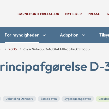
BØRNEBORTFØRELSE.DK
NYHEDER
PRESSE
T
For myndigheder
Adoption
Tilsy
er
2005
61e7d96b-0ca3-4d04-bb8f-5549c05fb38b
rincipafgørelse D-
Udbetaling Danmark
Barselsloven
Sygedagpengeloven
Gælden