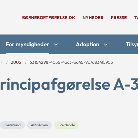
BØRNEBORTFØRELSE.DK
NYHEDER
PRESSE
T
For myndigheder
Adoption
Tilsy
er
2005
63154298-4055-4ac3-ba45-9c7d83415955
rincipafgørelse A-
Kommunal
Aktivloven
Gældende