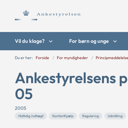
Vil du klage?
For børn og unge
Du er her:
Forside
For myndigheder
Principmeddelels
Ankestyrelsens p
05
2005
Hidtidig indtægt
Kontanthjælp
Regulering
Udmåling