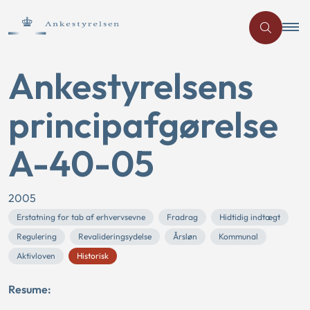
Ankestyrelsens
principafgørelse
A-40-05
2005
Erstatning for tab af erhvervsevne
Fradrag
Hidtidig indtægt
Regulering
Revalideringsydelse
Årsløn
Kommunal
Aktivloven
Historisk
Resume: