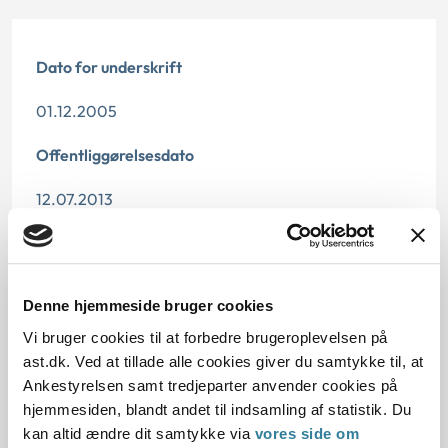
Dato for underskrift
01.12.2005
Offentliggørelsesdato
12.07.2013
Paragraf
§ 24 § 59 § 41 § 7 § 25 § 1 § 42
Denne hjemmeside bruger cookies
Journalnummer
Vi bruger cookies til at forbedre brugeroplevelsen på
ast.dk. Ved at tillade alle cookies giver du samtykke til, at
2000211-05
Ankestyrelsen samt tredjeparter anvender cookies på
hjemmesiden, blandt andet til indsamling af statistik. Du
kan altid ændre dit samtykke via
vores side om