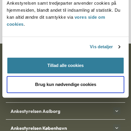
Ankestyrelsen samt tredjeparter anvender cookies på
Journalnummer
hjemmesiden, blandt andet til indsamling af statistik. Du
kan altid ændre dit samtykke via
vores side om
2000008-05
cookies
.
Vis detaljer
Ankestyrelsen
Tillad alle cookies
Postadresse:
Nytorv 7, 2. sal
Brug kun nødvendige cookies
9000 Aalborg
Ankestyrelsen Aalborg
Ankestyrelsen København