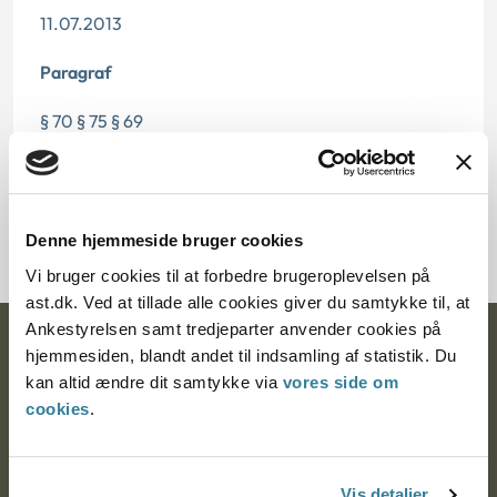
11.07.2013
Paragraf
§ 70 § 75 § 69
Journalnummer
2000016-05
Denne hjemmeside bruger cookies
Vi bruger cookies til at forbedre brugeroplevelsen på
ast.dk. Ved at tillade alle cookies giver du samtykke til, at
Ankestyrelsen samt tredjeparter anvender cookies på
Ankestyrelsen
hjemmesiden, blandt andet til indsamling af statistik. Du
kan altid ændre dit samtykke via
vores side om
Postadresse:
cookies
.
Nytorv 7, 2. sal
9000 Aalborg
Vis detaljer