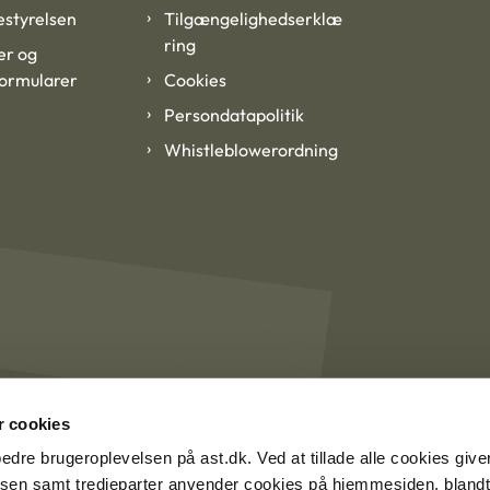
styrelsen
Tilgængelighedserklæ
ring
er og
formularer
Cookies
Persondatapolitik
Whistleblowerordning
 cookies
rbedre brugeroplevelsen på ast.dk. Ved at tillade alle cookies give
lsen samt tredjeparter anvender cookies på hjemmesiden, blandt 