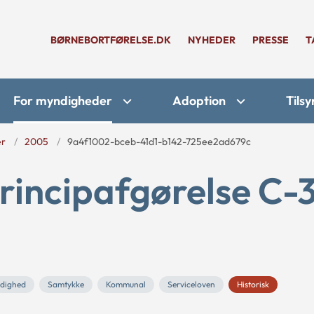
BØRNEBORTFØRELSE.DK
NYHEDER
PRESSE
T
For myndigheder
Adoption
Tilsy
er
2005
9a4f1002-bceb-41d1-b142-725ee2ad679c
rincipafgørelse C-
ndighed
Samtykke
Kommunal
Serviceloven
Historisk