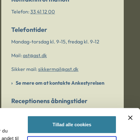
Telefon:
33 41 12 00
Telefontider
Mandag-torsdag kl. 9-15, fredag kl. 9-12
Mail:
ast@ast.dk
Sikker mail:
sikkermail@ast.dk
Se mere om at kontakte Ankestyrelsen
Receptionens åbningstider
Mandag-torsdag kl. 9-15, fredag kl. 9-13
Tillad alle cookies
r du
Er du bekymret for et barn/en ung?
andet til