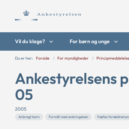
Vil du klage?
For børn og unge
Du er her:
Forside
For myndigheder
Principmeddelels
Ankestyrelsens p
05
2005
Anbragt barn
Formål med anbringelsen
Fælles forældremy