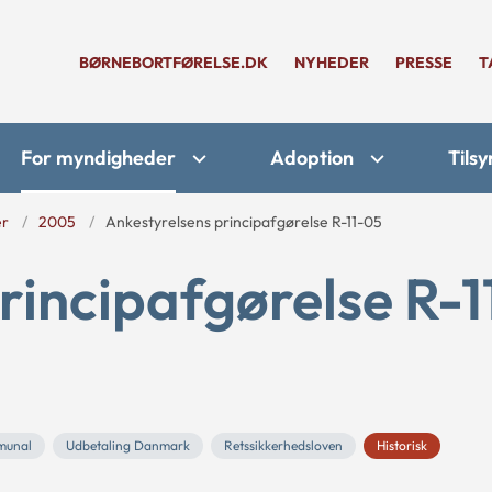
BØRNEBORTFØRELSE.DK
NYHEDER
PRESSE
T
For myndigheder
Adoption
Tilsy
er
2005
Ankestyrelsens principafgørelse R-11-05
rincipafgørelse R-1
munal
Udbetaling Danmark
Retssikkerhedsloven
Historisk