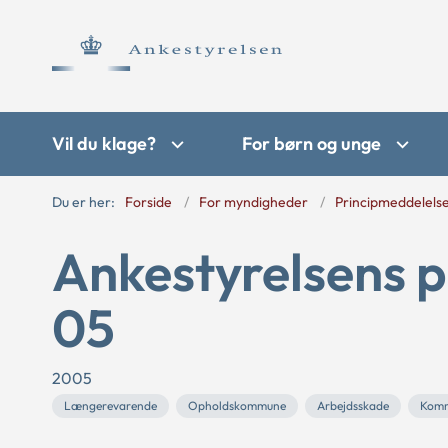
Vil du klage?
For børn og unge
Du er her:
Forside
For myndigheder
Principmeddelels
Ankestyrelsens p
05
2005
Længerevarende
Opholdskommune
Arbejdsskade
Kom