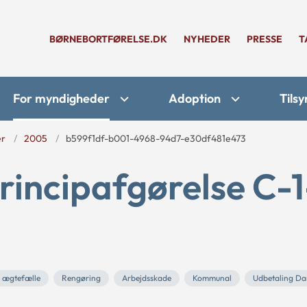
BØRNEBORTFØRELSE.DK
NYHEDER
PRESSE
T
For myndigheder
Adoption
Tilsy
er
2005
b599f1df-b001-4968-94d7-e30df481e473
rincipafgørelse C-1
 ægtefælle
Rengøring
Arbejdsskade
Kommunal
Udbetaling D