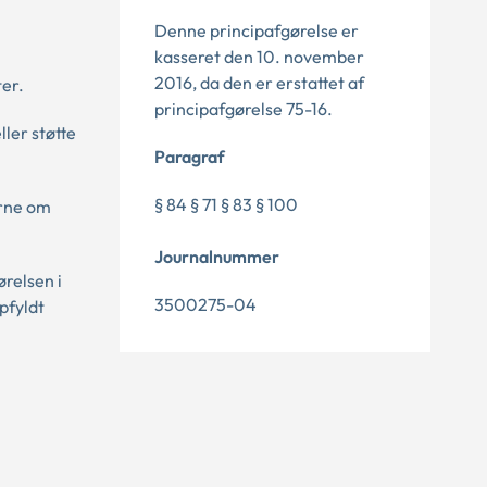
Denne principafgørelse er
kasseret den 10. november
2016, da den er erstattet af
ter.
principafgørelse 75-16.
ler støtte
Paragraf
§ 84 § 71 § 83 § 100
erne om
Journalnummer
relsen i
3500275-04
pfyldt