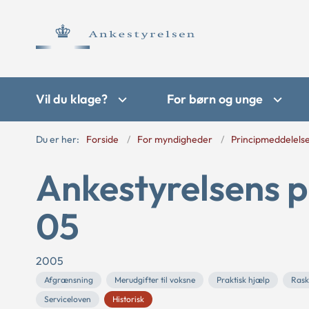
Vil du klage?
For børn og unge
Du er her:
Forside
For myndigheder
Principmeddelels
Ankestyrelsens p
05
2005
Afgrænsning
Merudgifter til voksne
Praktisk hjælp
Rask
Serviceloven
Historisk