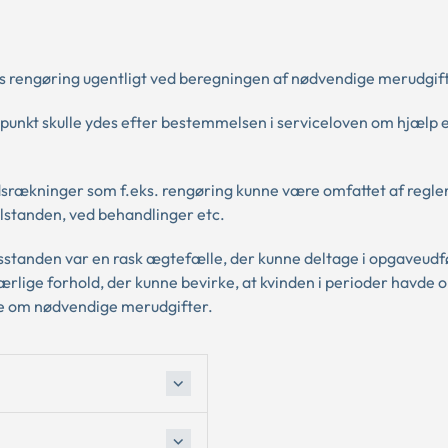
ers rengøring ugentligt ved beregningen af nødvendige merudgif
punkt skulle ydes efter bestemmelsen i serviceloven om hjælp el
ndsrækninger som f.eks. rengøring kunne være omfattet af regl
ilstanden, ved behandlinger etc.
usstanden var en rask ægtefælle, der kunne deltage i opgaveudfø
rlige forhold, der kunne bevirke, at kvinden i perioder havde o
rne om nødvendige merudgifter.