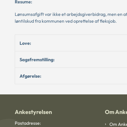
Resume:
Lønsumsafgift var ikke et arbejdsgiverbidrag, men en afg
løntilskud fra kommunen ved oprettelse af fleksjob.
Love:
Sagsfremstilling:
Afgørelse:
Ankestyrelsen
Om Anke
Postadresse:
Om Anke