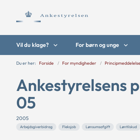
Vil du klage?
For børn og unge
Du er her:
Forside
For myndigheder
Principmeddelels
Ankestyrelsens p
05
2005
Arbejdsgiverbidrag
Fleksjob
Lønsumsafgift
Løntilskud