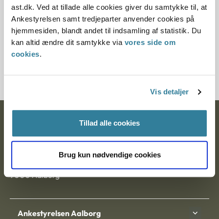
ast.dk. Ved at tillade alle cookies giver du samtykke til, at
Ankestyrelsen samt tredjeparter anvender cookies på
§ 84 § 1 § 100
hjemmesiden, blandt andet til indsamling af statistik. Du
kan altid ændre dit samtykke via
vores side om
Journalnummer
cookies
.
3500628-04
Vis detaljer
Ankestyrelsen
Tillad alle cookies
Postadresse:
Brug kun nødvendige cookies
Nytorv 7, 2. sal
9000 Aalborg
Ankestyrelsen Aalborg