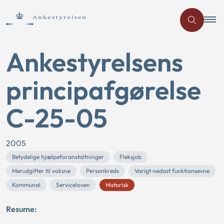
Ankestyrelsens
principafgørelse
C-25-05
2005
Betydelige hjælpeforanstaltninger
Fleksjob
Merudgifter til voksne
Personkreds
Varigt nedsat funktionsevne
Kommunal
Serviceloven
Historisk
Resume: