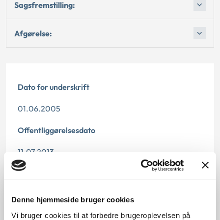
Sagsfremstilling:
Afgørelse:
Dato for underskrift
01.06.2005
Offentliggørelsesdato
11.07.2013
Denne principafgørelse er kasseret den 12.
december, da den er erstattet af principafgørelse
84-19.
Denne hjemmeside bruger cookies
Vi bruger cookies til at forbedre brugeroplevelsen på
Paragraf