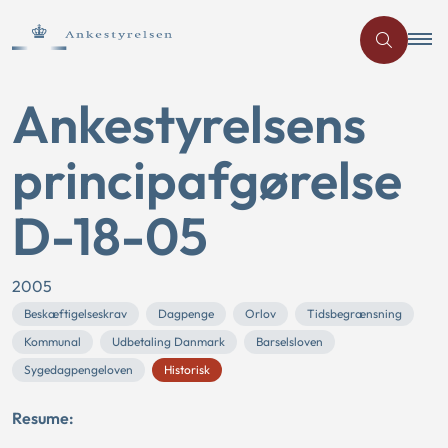
Ankestyrelsens
principafgørelse
D-18-05
2005
Beskæftigelseskrav
Dagpenge
Orlov
Tidsbegrænsning
Kommunal
Udbetaling Danmark
Barselsloven
Sygedagpengeloven
Historisk
Resume: