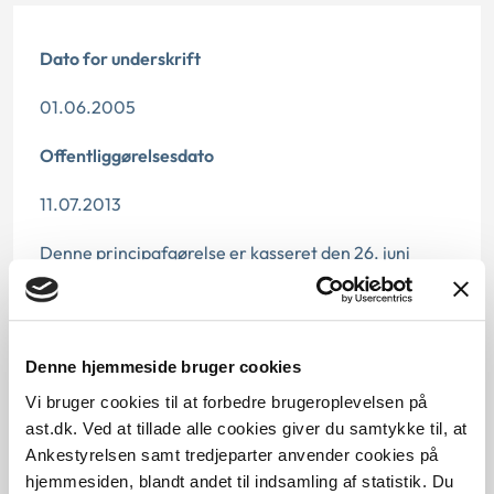
Dato for underskrift
01.06.2005
Offentliggørelsesdato
11.07.2013
Denne principafgørelse er kasseret den 26. juni
2019, da der er kommet nye regler på området.
Paragraf
Denne hjemmeside bruger cookies
§ 26 § 4 § 54 § 26a § 32
Vi bruger cookies til at forbedre brugeroplevelsen på
Journalnummer
ast.dk. Ved at tillade alle cookies giver du samtykke til, at
Ankestyrelsen samt tredjeparter anvender cookies på
7000018-05
hjemmesiden, blandt andet til indsamling af statistik. Du