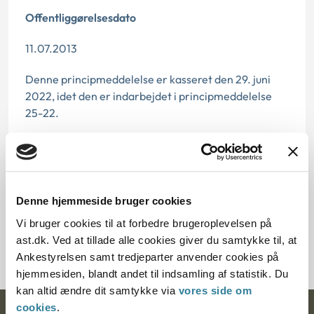
Offentliggørelsesdato
11.07.2013
Denne principmeddelelse er kasseret den 29. juni
2022, idet den er indarbejdet i principmeddelelse
25-22.
Paragraf
§ 85 § 84 § 93 § 81 § 102 § 100 § 85g § 85o
Denne hjemmeside bruger cookies
Journalnummer
Vi bruger cookies til at forbedre brugeroplevelsen på
2000337-05
ast.dk. Ved at tillade alle cookies giver du samtykke til, at
Ankestyrelsen samt tredjeparter anvender cookies på
hjemmesiden, blandt andet til indsamling af statistik. Du
kan altid ændre dit samtykke via
vores side om
cookies
.