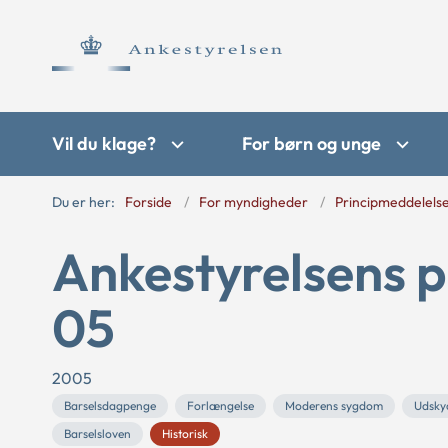
Vil du klage?
For børn og unge
Du er her:
Forside
For myndigheder
Principmeddelels
Ankestyrelsens p
05
2005
Barselsdagpenge
Forlængelse
Moderens sygdom
Udskyd
Barselsloven
Historisk