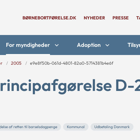
BØRNEBORTFØRELSE.DK
NYHEDER
PRESSE
T
For myndigheder
Adoption
Tilsy
er
2005
e9e8f50b-061d-4801-82a0-5714381b4e6f
rincipafgørelse D-
else af retten til barselsdagpenge
Kommunal
Udbetaling Danmark