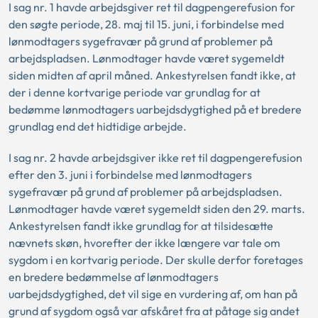
I sag nr. 1 havde arbejdsgiver ret til dagpengerefusion for
den søgte periode, 28. maj til 15. juni, i forbindelse med
lønmodtagers sygefravær på grund af problemer på
arbejdspladsen. Lønmodtager havde været sygemeldt
siden midten af april måned. Ankestyrelsen fandt ikke, at
der i denne kortvarige periode var grundlag for at
bedømme lønmodtagers uarbejdsdygtighed på et bredere
grundlag end det hidtidige arbejde.
I sag nr. 2 havde arbejdsgiver ikke ret til dagpengerefusion
efter den 3. juni i forbindelse med lønmodtagers
sygefravær på grund af problemer på arbejdspladsen.
Lønmodtager havde været sygemeldt siden den 29. marts.
Ankestyrelsen fandt ikke grundlag for at tilsidesætte
nævnets skøn, hvorefter der ikke længere var tale om
sygdom i en kortvarig periode. Der skulle derfor foretages
en bredere bedømmelse af lønmodtagers
uarbejdsdygtighed, det vil sige en vurdering af, om han på
grund af sygdom også var afskåret fra at påtage sig andet