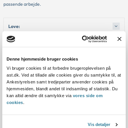
passende arbejde.
Love:
Afgørelse:
Afgørelse:
Denne hjemmeside bruger cookies
Vi bruger cookies til at forbedre brugeroplevelsen på
ast.dk. Ved at tillade alle cookies giver du samtykke til, at
Ankestyrelsen samt tredjeparter anvender cookies på
hjemmesiden, blandt andet til indsamling af statistik. Du
Dato for underskrift
kan altid ændre dit samtykke via
vores side om
cookies
.
08.03.2005
Offentliggørelsesdato
Vis detaljer