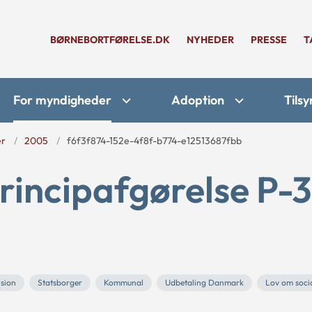
BØRNEBORTFØRELSE.DK
NYHEDER
PRESSE
T
For myndigheder
Adoption
Tilsy
er
2005
f6f3f874-152e-4f8f-b774-e12513687fbb
rincipafgørelse P-
sion
Statsborger
Kommunal
Udbetaling Danmark
Lov om soci