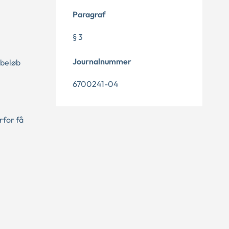
Paragraf
§ 3
Journalnummer
dbeløb
6700241-04
rfor få