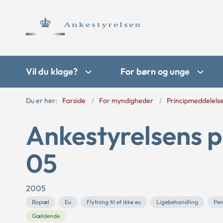
Vil du klage?
For børn og unge
Du er her:
Forside
For myndigheder
Principmeddelels
Ankestyrelsens p
05
2005
Bopæl
Eu
Flytning til et ikke eu
Ligebehandling
Pen
Gældende