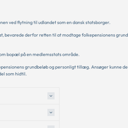
en ved flytning til udlandet som en dansk statsborger.
t, bevarede derfor retten til at modtage folkepensionens grun
rav om bopæl på en medlemsstats område.
kepensionens grundbeløb og personligt tillæg. Ansøger kunne de
l som hidtil.