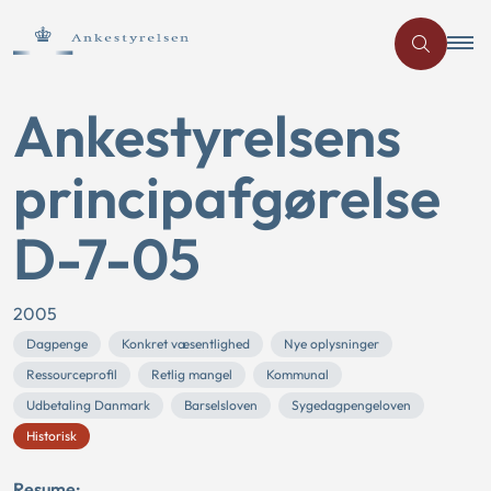
Ankestyrelsens
principafgørelse
D-7-05
2005
Dagpenge
Konkret væsentlighed
Nye oplysninger
Ressourceprofil
Retlig mangel
Kommunal
Udbetaling Danmark
Barselsloven
Sygedagpengeloven
Historisk
Resume: