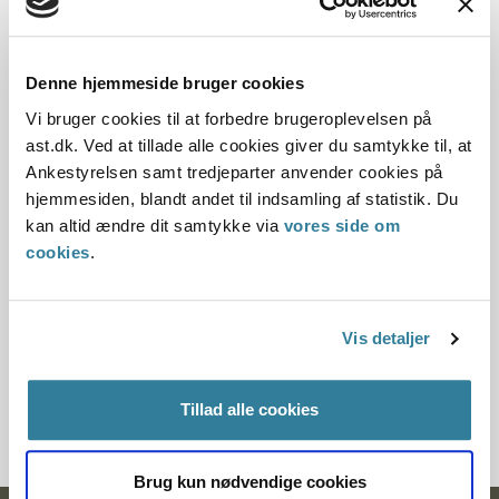
08.03.2005
Offentliggørelsesdato
Denne hjemmeside bruger cookies
Vi bruger cookies til at forbedre brugeroplevelsen på
11.07.2013
ast.dk. Ved at tillade alle cookies giver du samtykke til, at
Ankestyrelsen samt tredjeparter anvender cookies på
Denne principafgørelse er kasseret den 24. juni
hjemmesiden, blandt andet til indsamling af statistik. Du
2019, da den ikke længere har vejledningsværdi.
kan altid ændre dit samtykke via
vores side om
cookies
.
Paragraf
§ 27 § 22
Vis detaljer
Journalnummer
7000257-04
Tillad alle cookies
Brug kun nødvendige cookies