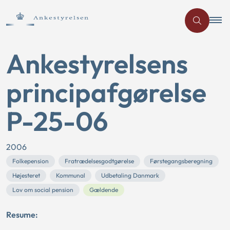
Ankestyrelsens
principafgørelse
P-25-06
2006
Folkepension
Fratrædelsesgodtgørelse
Førstegangsberegning
Højesteret
Kommunal
Udbetaling Danmark
Lov om social pension
Gældende
Resume: