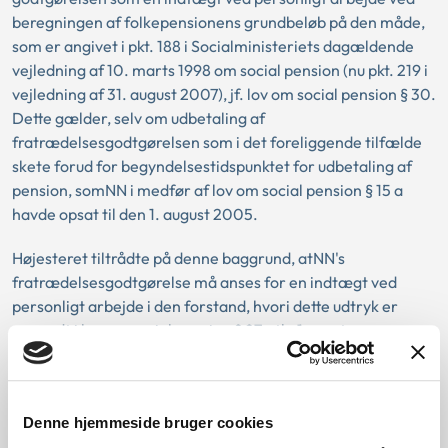
beregningen af folkepensionens grundbeløb på den måde,
som er angivet i pkt. 188 i Socialministeriets dagældende
vejledning af 10. marts 1998 om social pension (nu pkt. 219 i
vejledning af 31. august 2007), jf. lov om social pension § 30.
Dette gælder, selv om udbetaling af
fratrædelsesgodtgørelsen som i det foreliggende tilfælde
skete forud for begyndelsestidspunktet for udbetaling af
pension, somNN i medfør af lov om social pension § 15 a
havde opsat til den 1. august 2005.
Højesteret tiltrådte på denne baggrund, atNN's
fratrædelsesgodtgørelse må anses for en indtægt ved
personligt arbejde i den forstand, hvori dette udtryk er
anvendt i lov om social pension § 27, stk. 1, og at
godtgørelsesbeløbet med rette er medtaget i
indtægtsgrundlaget for pensionens grundbeløb som sket.
Højesteret stadfæstede herefter Landsrettens dom, hvor
Denne hjemmeside bruger cookies
Ankestyrelsen blev frifundet.