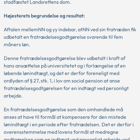
stadfæstet Landsrettens dom.
Højesterets begrundelse og resultat:
Aftalen mellemNN og yy indebar, atNN ved sin fratræden fik
udbetalt en fratrædelsesgodtgørelse svarende til fem
måners løn.
Denne fratrædelsesgodtgørelse blev udbetalt i kraft af
hans ansættelse på universitetet og i forlængelse af en
løbende lønindtægt, og det er derfor foreneligt med
ordlyden af § 27, stk. 1, i lov om social pension at anse
fratrædelsesgodtgørelsen for en indtægt ved personligt
arbejde.
En fratrædelsesgodtgørelse som den omhandlede må
anses at have til formål at kompensere for den mistede
lønindtægt i en periode efter fratrædelsen. Det er derfor i
overensstemmelse med lovens formål at medregne
godtgørelsen som en indtægt ved personligt arbejde ved