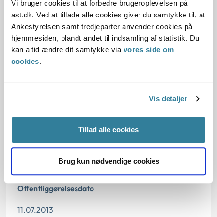
Vi bruger cookies til at forbedre brugeroplevelsen på
ast.dk. Ved at tillade alle cookies giver du samtykke til, at
Ankestyrelsen samt tredjeparter anvender cookies på
Love:
hjemmesiden, blandt andet til indsamling af statistik. Du
kan altid ændre dit samtykke via
vores side om
cookies
.
Sagsfremstilling:
Afgørelse:
Vis detaljer
Tillad alle cookies
Dato for underskrift
Brug kun nødvendige cookies
01.12.2006
Offentliggørelsesdato
11.07.2013