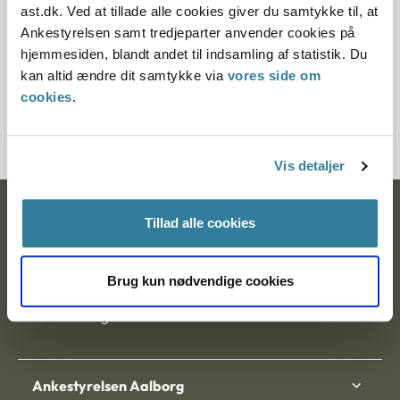
ast.dk. Ved at tillade alle cookies giver du samtykke til, at
§ 26 § 33 § 4 § 11 § 31 § 30 § 32
Ankestyrelsen samt tredjeparter anvender cookies på
hjemmesiden, blandt andet til indsamling af statistik. Du
Journalnummer
kan altid ændre dit samtykke via
vores side om
cookies
.
2000387-06
Vis detaljer
Ankestyrelsen
Tillad alle cookies
Postadresse:
Brug kun nødvendige cookies
Nytorv 7, 2. sal
9000 Aalborg
Ankestyrelsen Aalborg