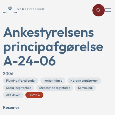
Ankestyrelsens
principafgørelse
A-24-06
2006
Flytning fra udlandet
Kontanthjælp
Nordisk statsborger
Social begivenhed
Studerende ægtefælle
Kommunal
Aktivloven
Historisk
Resume: