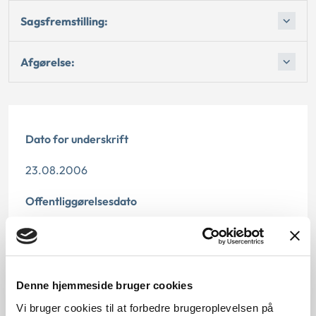
Sagsfremstilling:
Afgørelse:
Dato for underskrift
23.08.2006
Offentliggørelsesdato
10.07.2013
Denne principafgørelse er kasseret den 29. april
2019, da den ikke længere har vejledningsværdi.
Denne hjemmeside bruger cookies
Vi bruger cookies til at forbedre brugeroplevelsen på
Paragraf