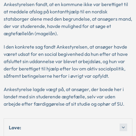
Ankestyrelsen fandt, at en kommune ikke var berettiget til
at meddele afslag på kontanthjælp til en nordisk
statsborger alene med den begrundelse, at ansøgers mand,
der var studerende, havde mulighed for at søge et
ægtefællelån (magelån).
I den konkrete sag fandt Ankestyrelsen, at ansøger havde
været udsat for en social begivenhed da hun efter at have
afsluttet sin uddannelse var blevet arbejdsløs, og hun var
derfor berettiget til hjælp efter lov om aktiv socialpolitik,
såfremt betingelserne herfor i øvrigt var opfyldt.
Ankestyrelse lagde vægt på, at ansøger, der boede her i
landet med sin studerende ægtefælle, selv var uden
arbejde efter færdiggørelse af sit studie og ophør af SU.
Love: