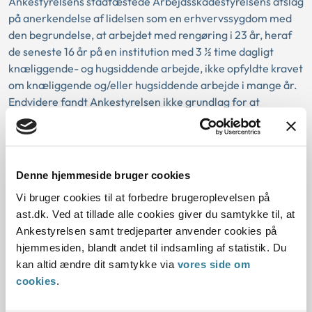
Ankestyrelsens stadfæstede Arbejdsskadestyrelsens afslag
på anerkendelse af lidelsen som en erhvervssygdom med
den begrundelse, at arbejdet med rengøring i 23 år, heraf
de seneste 16 år på en institution med 3 ½ time dagligt
knæliggende- og hugsiddende arbejde, ikke opfyldte kravet
om knæliggende og/eller hugsiddende arbejde i mange år.
Endvidere fandt Ankestyrelsen ikke grundlag for at
forelægge sagen for erhvervssygdomsudvalget.
Sag nr. 3. ( j.nr. 1204443-06)
Denne hjemmeside bruger cookies
I sagen havde en nu 61-årig dagplejers egen læge anmeldt
en knælidelse i højre knæ. Ankestyrelsens stadfæstede
Vi bruger cookies til at forbedre brugeroplevelsen på
Arbejdsskadestyrelsens afslag på anerkendelse af lidelsen
ast.dk. Ved at tillade alle cookies giver du samtykke til, at
som en erhvervssygdom med den begrundelse, at arbejdet
Ankestyrelsen samt tredjeparter anvender cookies på
med børnepasning gennem 32 år ikke opfyldte kravet om
hjemmesiden, blandt andet til indsamling af statistik. Du
knæliggende og/eller hugsiddende arbejde i mange år.
kan altid ændre dit samtykke via
vores side om
Endvidere fandt Ankestyrelsen ikke grundlag for at
cookies
.
forelægge sagen for erhvervssygdomsudvalget.