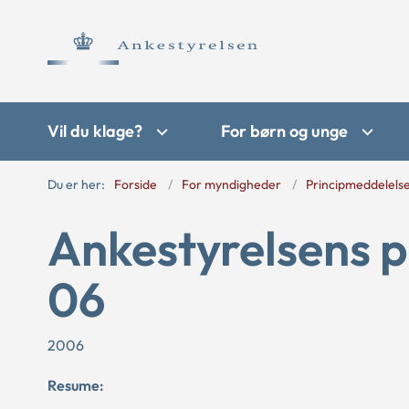
Vil du klage?
For børn og unge
Du er her:
Forside
For myndigheder
Principmeddelels
Ankestyrelsens p
06
2006
Resume: