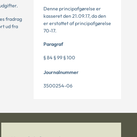
udgifter.
Denne principafgørelse er
kasseret den 21.09.17, da den
es fradrag
er erstattet af principafgørelse
rt ud fra
70-17.
Paragraf
§ 84 § 99 § 100
Journalnummer
3500254-06