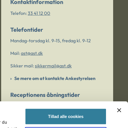
Kontaktinformation
Telefon:
33 41 12 00
Telefontider
Mandag-torsdag kl. 9-15, fredag kl. 9-12
Mail:
ast@ast.dk
Sikker mail:
sikkermail@ast.dk
Se mere om at kontakte Ankestyrelsen
Receptionens åbningstider
Mandag-torsdag kl. 9-15, fredag kl. 9-13
Tillad alle cookies
r du
Er du bekymret for et barn/en ung?