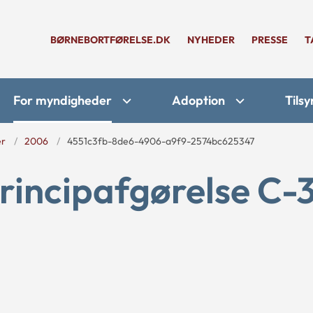
BØRNEBORTFØRELSE.DK
NYHEDER
PRESSE
T
For myndigheder
Adoption
Tilsy
er
2006
4551c3fb-8de6-4906-a9f9-2574bc625347
rincipafgørelse C-3