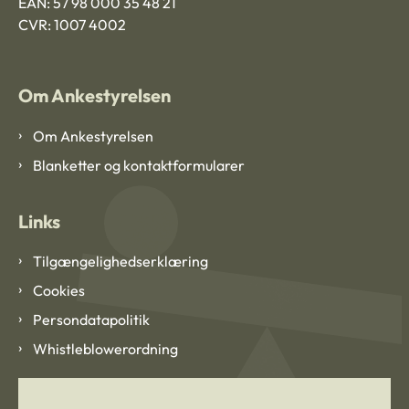
EAN: 57 98 000 35 48 21
CVR: 1007 4002
Om Ankestyrelsen
Om Ankestyrelsen
Blanketter og kontaktformularer
Links
Tilgængelighedserklæring
Cookies
Persondatapolitik
Whistleblowerordning