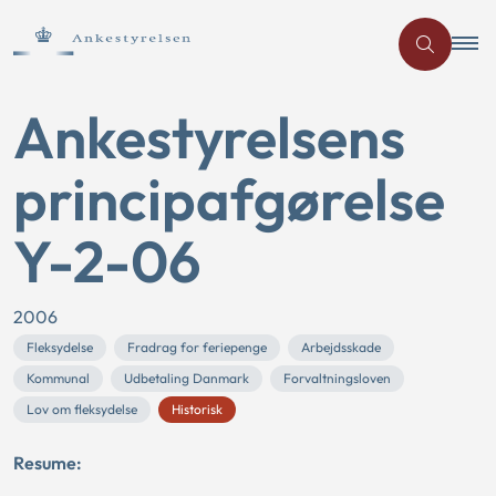
Ankestyrelsens
principafgørelse
Y-2-06
2006
Fleksydelse
Fradrag for feriepenge
Arbejdsskade
Kommunal
Udbetaling Danmark
Forvaltningsloven
Lov om fleksydelse
Historisk
Resume: