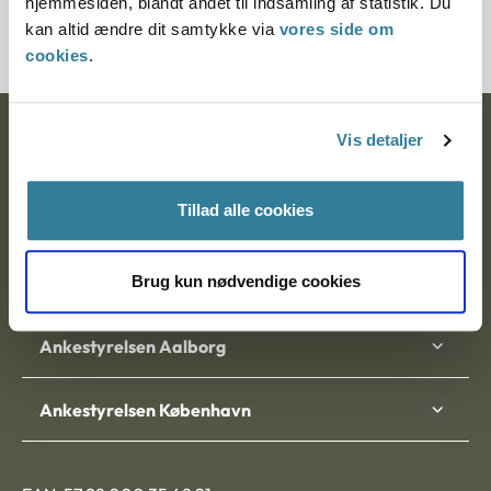
hjemmesiden, blandt andet til indsamling af statistik. Du
7100030-06
kan altid ændre dit samtykke via
vores side om
cookies
.
Ankestyrelsen
Vis detaljer
Postadresse:
Tillad alle cookies
Nytorv 7, 2. sal
9000 Aalborg
Brug kun nødvendige cookies
Ankestyrelsen Aalborg
Ankestyrelsen København