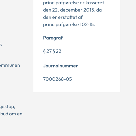
principafgørelse er kasseret
den 22. december 2015, da
den er erstattet af
principafgørelse 102-15.
Paragraf
s
§ 27 § 22
 kommunen
Journalnummer
7000268-05
gestop,
ilbud om en