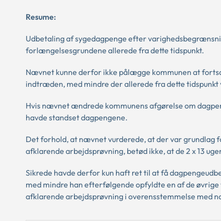
Resume:
Udbetaling af sygedagpenge efter varighedsbegrænsning
forlængelsesgrundene allerede fra dette tidspunkt.
Nævnet kunne derfor ikke pålægge kommunen at forts
indtræden, med mindre der allerede fra dette tidspunk
Hvis nævnet ændrede kommunens afgørelse om dagpenge
havde standset dagpengene.
Det forhold, at nævnet vurderede, at der var grundlag
afklarende arbejdsprøvning, betød ikke, at de 2 x 13 uge
Sikrede havde derfor kun haft ret til at få dagpengeud
med mindre han efterfølgende opfyldte en af de øvrige f
afklarende arbejdsprøvning i overensstemmelse med n