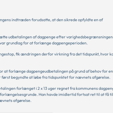
ens indtræden forudsatte, at den sikrede opfyldte en af
ætte udbetalingen af dagpenge efter varighedsbegrænsningen
t var grundlag for at forlænge dagpengeperioden.
stop, fik ændringen derfor virkning fra det tidspunkt, hvor
 for at forlænge dagpengeudbetalingen på grund af behov for en
r først begyndte at løbe fra tidspunktet for nævnets afgørelse.
betalingen forlænget i 2 x 13 uger regnet fra kommunens dagpen
orlængelsesgrunde. Han havde imidlertid fortsat ret til at få t
ævnets afgørelse.