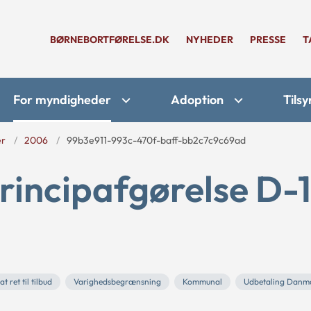
BØRNEBORTFØRELSE.DK
NYHEDER
PRESSE
T
For myndigheder
Adoption
Tilsy
er
2006
99b3e911-993c-470f-baff-bb2c7c9c69ad
rincipafgørelse D-1
at ret til tilbud
Varighedsbegrænsning
Kommunal
Udbetaling Danm