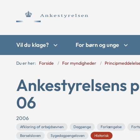
Vil du klage?
For børn og unge
Du er her:
Forside
For myndigheder
Principmeddelels
Ankestyrelsens p
06
2006
Afklaring af arbejdsevnen
Dagpenge
Forlængelse
Forts
Barselsloven
Sygedagpengeloven
Historisk