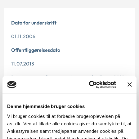
Dato for underskrift
01.11.2006
Offentliggørelsesdato
11.07.2013
Denne principafgørelse er kasseret den 7. maj 2019,
da den ikke længere har vejledningsværdi.
Paragraf
Denne hjemmeside bruger cookies
§ 47 § 60 § 52 § 40 § 65 § 124
Vi bruger cookies til at forbedre brugeroplevelsen på
ast.dk. Ved at tillade alle cookies giver du samtykke til, at
Journalnummer
Ankestyrelsen samt tredjeparter anvender cookies på
hjemmesiden, blandt andet til indsamling af statistik. Du