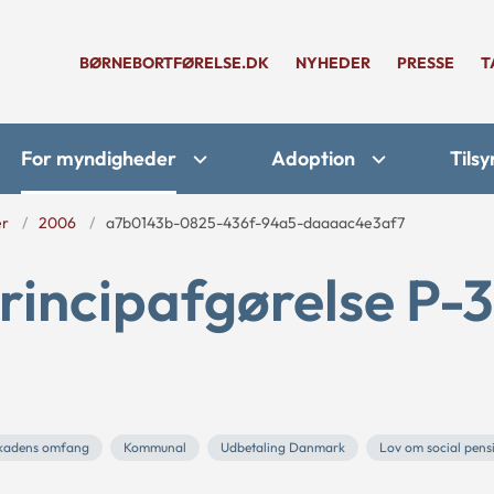
BØRNEBORTFØRELSE.DK
NYHEDER
PRESSE
T
For myndigheder
Adoption
Tilsy
er
2006
a7b0143b-0825-436f-94a5-daaaac4e3af7
rincipafgørelse P-3
kadens omfang
Kommunal
Udbetaling Danmark
Lov om social pens