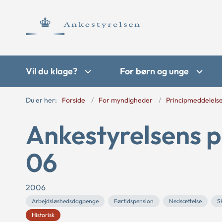
Vil du klage?
For børn og unge
Du er her:
Forside
For myndigheder
Principmeddelels
Ankestyrelsens p
06
2006
Arbejdsløshedsdagpenge
Førtidspension
Nedsættelse
S
Historisk