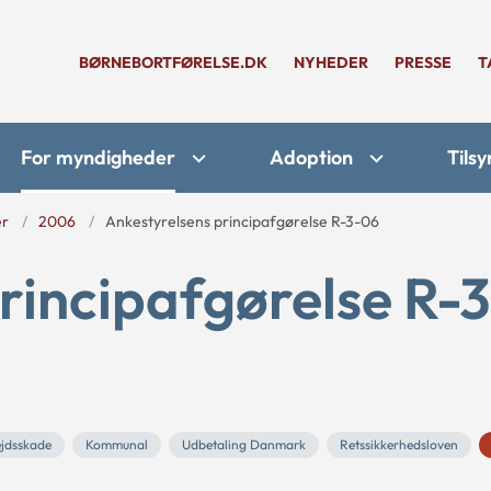
BØRNEBORTFØRELSE.DK
NYHEDER
PRESSE
T
For myndigheder
Adoption
Tilsy
er
2006
Ankestyrelsens principafgørelse R-3-06
rincipafgørelse R-3
jdsskade
Kommunal
Udbetaling Danmark
Retssikkerhedsloven