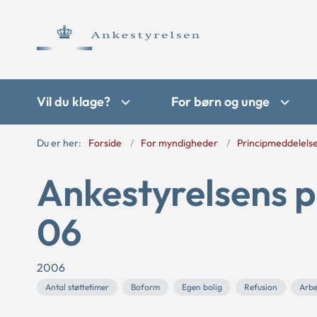
Vil du klage?
For børn og unge
Du er her:
Forside
For myndigheder
Principmeddelels
Ankestyrelsens p
06
2006
Antal støttetimer
Boform
Egen bolig
Refusion
Arbe