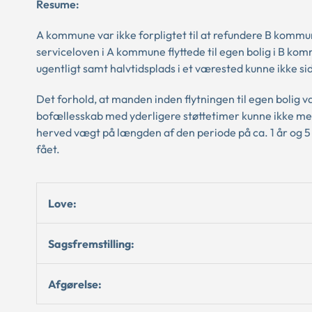
Resume:
A kommune var ikke forpligtet til at refundere B kommun
serviceloven i A kommune flyttede til egen bolig i B ko
ugentligt samt halvtidsplads i et værested kunne ikke si
Det forhold, at manden inden flytningen til egen bolig var
bofællesskab med yderligere støttetimer kunne ikke med
herved vægt på længden af den periode på ca. 1 år og 5
fået.
Love:
Sagsfremstilling:
Afgørelse: