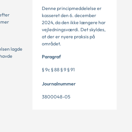
Denne principmeddelelse er
efter
kasseret den 6. december
timer
2024, da den ikke længere har
vejledningsværdi. Det skyldes,
at der er nyere praksis på
området.
elsen lagde
 havde
Paragraf
§ 9c § 88 § 9 § 91
Journalnummer
3800048-05