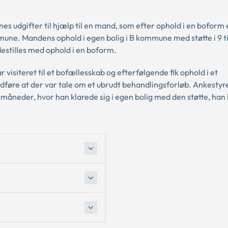
es udgifter til hjælp til en mand, som efter ophold i en boform 
mmune. Mandens ophold i egen bolig i B kommune med støtte i 9 
destilles med ophold i en boform.
 visiteret til et bofællesskab og efterfølgende fik ophold i et
føre at der var tale om et ubrudt behandlingsforløb. Ankestyr
 måneder, hvor han klarede sig i egen bolig med den støtte, han