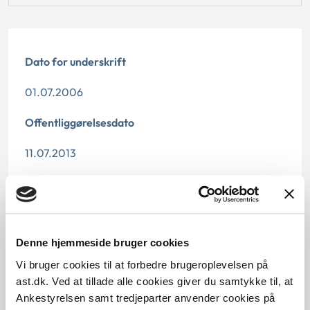
Dato for underskrift
01.07.2006
Offentliggørelsesdato
11.07.2013
Denne principafgørelse er kasseret den 1. juli 2016,
da den er erstattet af principafgørelse 35-16.
Paragraf
Denne hjemmeside bruger cookies
§ 84 § 100
Vi bruger cookies til at forbedre brugeroplevelsen på
ast.dk. Ved at tillade alle cookies giver du samtykke til, at
Journalnummer
Ankestyrelsen samt tredjeparter anvender cookies på