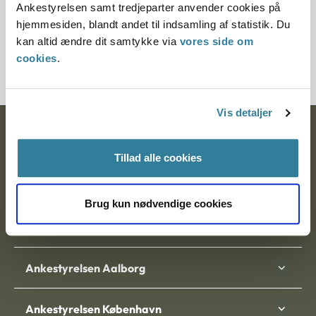
Ankestyrelsen samt tredjeparter anvender cookies på
Journalnummer
hjemmesiden, blandt andet til indsamling af statistik. Du
kan altid ændre dit samtykke via
vores side om
7000234-06
cookies
.
Vis detaljer
Ankestyrelsen
Tillad alle cookies
Postadresse:
Nytorv 7, 2. sal
Brug kun nødvendige cookies
9000 Aalborg
Ankestyrelsen Aalborg
Ankestyrelsen København