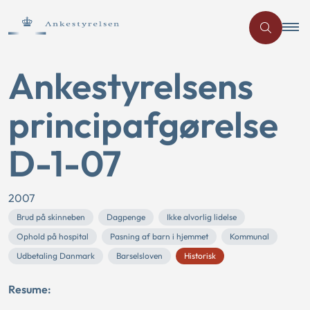
Ankestyrelsens
principafgørelse
D-1-07
2007
Brud på skinneben
Dagpenge
Ikke alvorlig lidelse
Ophold på hospital
Pasning af barn i hjemmet
Kommunal
Udbetaling Danmark
Barselsloven
Historisk
Resume: