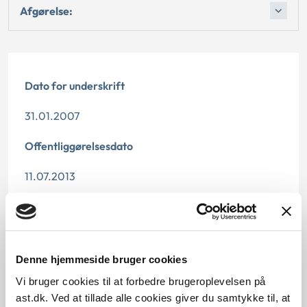
Afgørelse:
Dato for underskrift
31.01.2007
Offentliggørelsesdato
11.07.2013
Denne principafgørelse er kasseret den 17. juli 2015,
da den er erstattet af principafgørelse 239-11 og 23-
15.
Denne hjemmeside bruger cookies
Paragraf
Vi bruger cookies til at forbedre brugeroplevelsen på
ast.dk. Ved at tillade alle cookies giver du samtykke til, at
§ 26 § 19a § 19