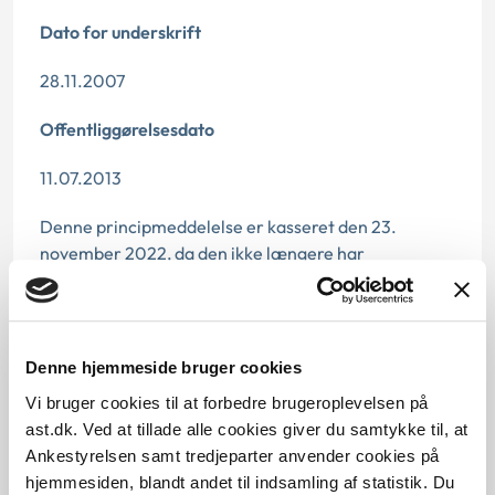
Dato for underskrift
28.11.2007
Offentliggørelsesdato
11.07.2013
Denne principmeddelelse er kasseret den 23.
november 2022, da den ikke længere har
vejledningsværdi.
Paragraf
Denne hjemmeside bruger cookies
§ 112 § 97 § 113
Vi bruger cookies til at forbedre brugeroplevelsen på
Journalnummer
ast.dk. Ved at tillade alle cookies giver du samtykke til, at
Ankestyrelsen samt tredjeparter anvender cookies på
3500209-07
hjemmesiden, blandt andet til indsamling af statistik. Du