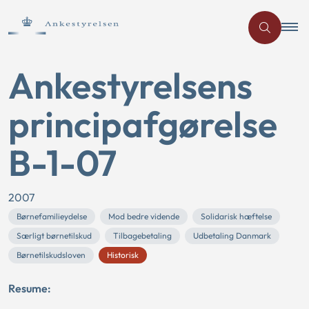
Ankestyrelsens
principafgørelse
B-1-07
2007
Børnefamilieydelse
Mod bedre vidende
Solidarisk hæftelse
Særligt børnetilskud
Tilbagebetaling
Udbetaling Danmark
Børnetilskudsloven
Historisk
Resume: