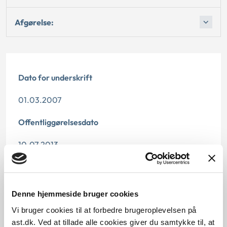
Afgørelse:
Dato for underskrift
01.03.2007
Offentliggørelsesdato
10.07.2013
Denne principafgørelse er kasseret den 19. februar
2019, da den ikke længere har vejledningsværdi.
Denne hjemmeside bruger cookies
Paragraf
Vi bruger cookies til at forbedre brugeroplevelsen på
ast.dk. Ved at tillade alle cookies giver du samtykke til, at
§ 2 § 5 § 7 § 4 § 1 § 8