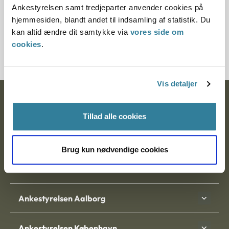
Ankestyrelsen samt tredjeparter anvender cookies på
hjemmesiden, blandt andet til indsamling af statistik. Du
Journalnummer
kan altid ændre dit samtykke via
vores side om
3700059-06
cookies
.
Vis detaljer
Ankestyrelsen
Tillad alle cookies
Postadresse:
Nytorv 7, 2. sal
Brug kun nødvendige cookies
9000 Aalborg
Ankestyrelsen Aalborg
Ankestyrelsen København