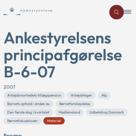
Ankestyrelsens
principafgørelse
B-6-07
2007
Arbejdsmarkedets tillægspension
Arbejdstager
Atp
Barnets ophold i anden eu
Børnefamilieydelse
Den første dag i kvartalet
Medlemsland
Udbetaling Danmark
Børnetilskudsloven
Historisk
Resume: