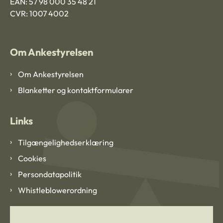
EAN: 57 98 000 35 48 21
CVR: 1007 4002
Om Ankestyrelsen
Om Ankestyrelsen
Blanketter og kontaktformularer
Links
Tilgængelighedserklæring
Cookies
Persondatapolitik
Whistleblowerordning