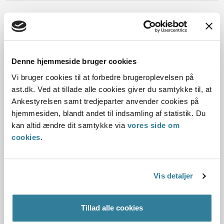
Dato for underskrift
Denne hjemmeside bruger cookies
28.11.2007
Vi bruger cookies til at forbedre brugeroplevelsen på
Offentliggørelsesdato
ast.dk. Ved at tillade alle cookies giver du samtykke til, at
Ankestyrelsen samt tredjeparter anvender cookies på
10.07.2013
hjemmesiden, blandt andet til indsamling af statistik. Du
kan altid ændre dit samtykke via
vores side om
Denne principafgørelse er kasseret den 19. februar
cookies
.
2019, da den ikke længere har vejledningsværdi.
Paragraf
Vis detaljer
§ 2 § 3
Tillad alle cookies
Journalnummer