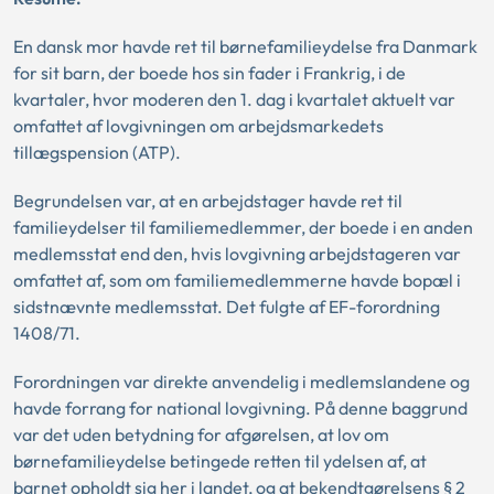
En dansk mor havde ret til børnefamilieydelse fra Danmark
for sit barn, der boede hos sin fader i Frankrig, i de
kvartaler, hvor moderen den 1. dag i kvartalet aktuelt var
omfattet af lovgivningen om arbejdsmarkedets
tillægspension (ATP).
Begrundelsen var, at en arbejdstager havde ret til
familieydelser til familiemedlemmer, der boede i en anden
medlemsstat end den, hvis lovgivning arbejdstageren var
omfattet af, som om familiemedlemmerne havde bopæl i
sidstnævnte medlemsstat. Det fulgte af EF-forordning
1408/71.
Forordningen var direkte anvendelig i medlemslandene og
havde forrang for national lovgivning. På denne baggrund
var det uden betydning for afgørelsen, at lov om
børnefamilieydelse betingede retten til ydelsen af, at
barnet opholdt sig her i landet, og at bekendtgørelsens § 2