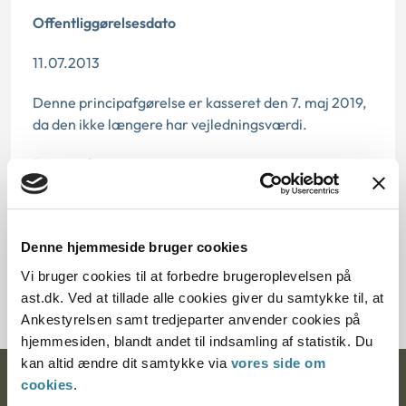
Offentliggørelsesdato
11.07.2013
Denne principafgørelse er kasseret den 7. maj 2019,
da den ikke længere har vejledningsværdi.
Paragraf
§ 140 § 52 § 50 § 69 § 167
Journalnummer
Denne hjemmeside bruger cookies
Vi bruger cookies til at forbedre brugeroplevelsen på
3500059-08
ast.dk. Ved at tillade alle cookies giver du samtykke til, at
Ankestyrelsen samt tredjeparter anvender cookies på
hjemmesiden, blandt andet til indsamling af statistik. Du
kan altid ændre dit samtykke via
vores side om
cookies
.
Ankestyrelsen